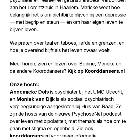
psychiater en relatie- en gezinstherapeut, verbonden
aan het Lorentzhuis in Haarlem. Marieke weet hoe
belangrijk het is om dichtbij te blijven bij een depressie
— met begrip en steun — én om haar eigen leven te
blijven leven.
We praten over taal en taboes, liefde en grenzen, en
hoe je overeind blijft als het leven zwaar voelt.
Meer horen, zien en lezen over Bodine, Marieke en
de andere Koorddansers?
Kijk op Koorddansers.nl
Onze hosts:
Annemieke Dols
is psychiater bij het UMC Utrecht,
en
Moniek van Dijk
is als sociaal psychiatrisch
verpleegkundige aangesloten bij Huis van Raad. Ze
zijn de hosts van de nieuwe PsychoseNet podcast
over leven met bipolariteit, met thema’s als hoe om te
gaan met stigma en openheid. Zie ook
koorddansers.nl
voor meer informatie.