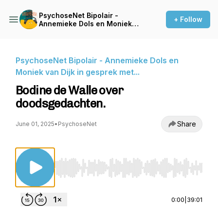
PsychoseNet Bipolair -
+ Follow
Annemieke Dols en Moniek
van Dijk in gesprek met...
PsychoseNet Bipolair - Annemieke Dols en
Moniek van Dijk in gesprek met...
Bodine de Walle over
doodsgedachten.
Share
June 01, 2025
•
PsychoseNet
Use Left/Right to seek, Home/End to jump to st
0:00
|
39:01