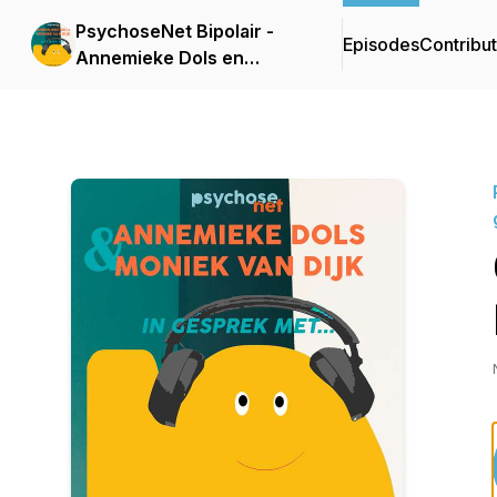
PsychoseNet Bipolair -
Episodes
Contribu
Annemieke Dols en
Moniek van Dijk in
gesprek met...