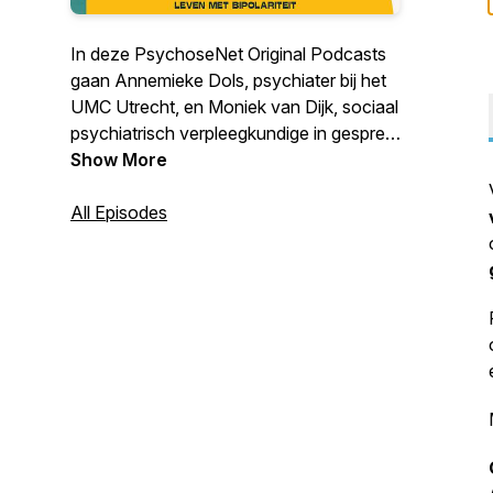
In deze PsychoseNet Original Podcasts
gaan Annemieke Dols, psychiater bij het
UMC Utrecht, en Moniek van Dijk, sociaal
psychiatrisch verpleegkundige in gesprek
met ervaringsdeskundigen, naasten en
Show More
professionals over onderwerpen als
bipolariteit, stemming en herstel.
All Episodes
PsychoseNet.nl is hét platform is het over
bipolaire gevoeligheid,
psychosegevoeligheid, stemming en
herstel. Check ook de website(s)
www.psychosenet.nl en
www.koorddansers.nl.