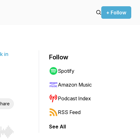
+ Follow
k in
Follow
Spotify
Amazon Music
Podcast Index
hare
RSS Feed
See All
r end. Hold shift to jump forward or backward.