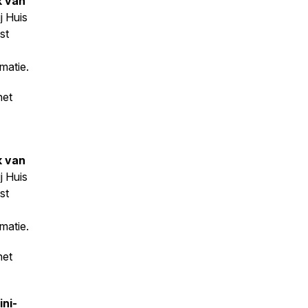
k van
j Huis
st
matie.
het
k van
j Huis
st
matie.
het
ni-