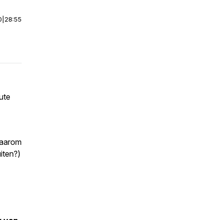
0
|
28:55
ute
waarom
iten?)