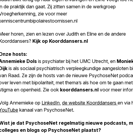
in de praktijk dan gaat. Zij zitten samen in de werkgroep
Vroegherkenning, zie voor meer
kenniscentrumbipolairestoornissen.nl
Meer horen, zien en lezen over Judith en Eline en de andere
Koorddansers?
Kijk op Koorddansers.nl
Onze hosts:
Annemieke Dols
is psychiater bij het UMC Utrecht, en
Monie
Dijk
is als sociaal psychiatrisch verpleegkundige aangesloten bi
van Raad. Ze zijn de hosts van de nieuwe PsychoseNet podca
over leven met bipolariteit, met thema’s als hoe om te gaan met
stigma en openheid. Zie ook
koorddansers.nl
voor meer infor
Volg Annemieke op
LinkedIn
,
de website Koorddansers
en via 
YouTube
kanaal van PsychoseNet.
Wist je dat PsychoseNet regelmatig nieuwe podcasts, mi
colleges en blogs op PsychoseNet plaatst?