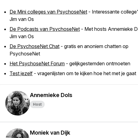
De Mini colleges van PsychoseNet
- Interessante college
Jim van Os
De Podcasts van PsychoseNet
- Met hosts Annemieke D
Jim van Os
De PsychoseNet Chat
- gratis en anoniem chatten op
PsychoseNet
Het PsychoseNet Forum
- gelijkgestemden ontmoeten
Test jezelf
- vragenlijsten om te kijken hoe het met je gaat
Annemieke Dols
Host
Moniek van Dijk