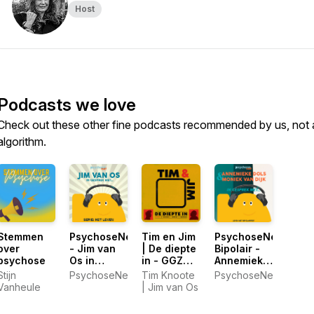
Host
Podcasts we love
Check out these other fine podcasts recommended by us, not 
algorithm.
Stemmen
PsychoseNet
Tim en Jim
PsychoseNet
over
- Jim van
| De diepte
Bipolair -
psychose
Os in
in - GGZ
Annemieke
gesprek
podcast
Dols en
Stijn
PsychoseNet
Tim Knoote
PsychoseNet
met...
Moniek van
Vanheule
| Jim van Os
Dijk in
gesprek