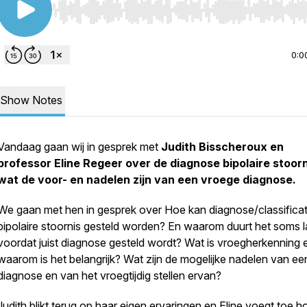
Use Left/Right to seek, Home/End to jump to start o
0:0
Show Notes
Vandaag gaan wij in gesprek met
Judith Bisscheroux en
professor Eline Regeer
over de diagnose bipolaire stoorn
wat de voor- en nadelen zijn van een vroege diagnose.
We gaan met hen in gesprek over Hoe kan diagnose/classificat
bipolaire stoornis gesteld worden? En waarom duurt het soms 
voordat juist diagnose gesteld wordt? Wat is vroegherkenning 
waarom is het belangrijk? Wat zijn de mogelijke nadelen van ee
diagnose en van het vroegtijdig stellen ervan?
Judith blikt terug op haar eigen ervaringen en Eline voegt toe h