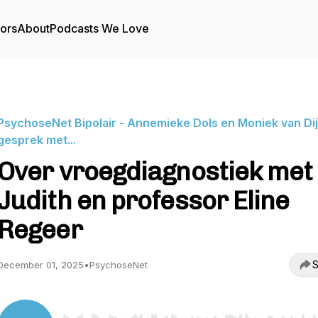
tors
About
Podcasts We Love
PsychoseNet Bipolair - Annemieke Dols en Moniek van Dij
gesprek met...
Over vroegdiagnostiek met
Judith en professor Eline
Regeer
S
December 01, 2025
•
PsychoseNet