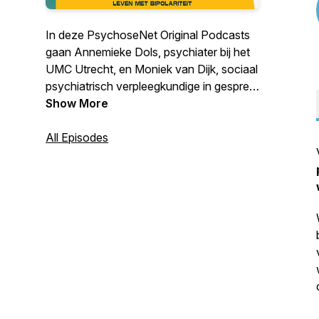
In deze PsychoseNet Original Podcasts
gaan Annemieke Dols, psychiater bij het
UMC Utrecht, en Moniek van Dijk, sociaal
psychiatrisch verpleegkundige in gesprek
met ervaringsdeskundigen, naasten en
Show More
professionals over onderwerpen als
bipolariteit, stemming en herstel.
All Episodes
PsychoseNet.nl is hét platform is het over
bipolaire gevoeligheid,
psychosegevoeligheid, stemming en
herstel. Check ook de website(s)
www.psychosenet.nl en
www.koorddansers.nl.