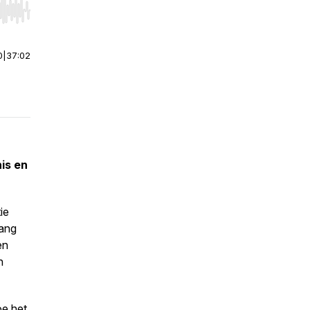
r end. Hold shift to jump forward or backward.
0
|
37:02
is en
ie
lang
en
n
oe het