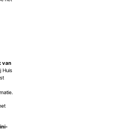
k van
j Huis
st
matie.
het
ni-