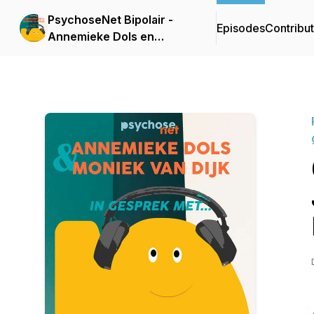
PsychoseNet Bipolair -
Episodes
Contribu
Annemieke Dols en
Moniek van Dijk in
gesprek met...