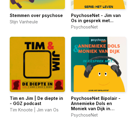
Stemmen over psychose
PsychoseNet - Jim van
Os in gesprek met...
Stijn Vanheule
PsychoseNet
Tim en Jim | De diepte in
PsychoseNet Bipolair -
- GGZ podcast
Annemieke Dols en
Moniek van Dijk in
Tim Knoote | Jim van Os
gesprek met...
PsychoseNet