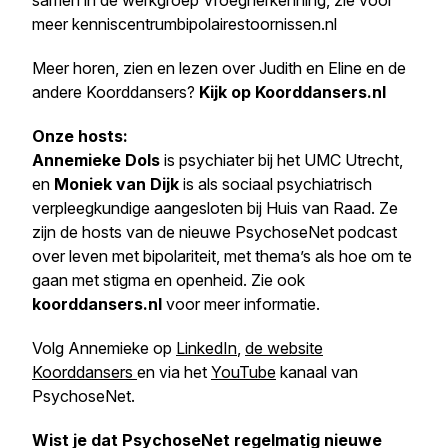
samen in de werkgroep Vroegherkenning, zie voor
meer kenniscentrumbipolairestoornissen.nl
Meer horen, zien en lezen over Judith en Eline en de
andere Koorddansers?
Kijk op Koorddansers.nl
Onze hosts:
Annemieke Dols
is psychiater bij het UMC Utrecht,
en
Moniek van Dijk
is als sociaal psychiatrisch
verpleegkundige aangesloten bij Huis van Raad. Ze
zijn de hosts van de nieuwe PsychoseNet podcast
over leven met bipolariteit, met thema’s als hoe om te
gaan met stigma en openheid. Zie ook
koorddansers.nl
voor meer informatie.
Volg Annemieke op
LinkedIn
,
de website
Koorddansers
en via het
YouTube
kanaal van
PsychoseNet.
Wist je dat PsychoseNet regelmatig nieuwe