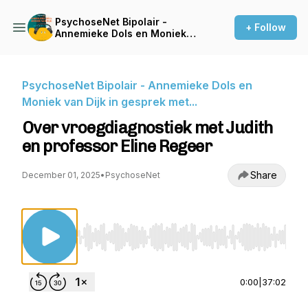
PsychoseNet Bipolair -
+ Follow
Annemieke Dols en Moniek
van Dijk in gesprek met...
PsychoseNet Bipolair - Annemieke Dols en
Moniek van Dijk in gesprek met...
Over vroegdiagnostiek met Judith
en professor Eline Regeer
Share
December 01, 2025
•
PsychoseNet
Use Left/Right to seek, Home/End to jump to st
0:00
|
37:02